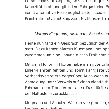
Personenanzahl, Gepäck, Anzahl benötigter K
Kapazitäten ab und gibt dem Fahrgast eine 
nennt alternative Reisemöglichkeiten. Leider 
Krankenfahrstuhl ist klappbar. Nicht jeder Fa
Marcus Klugmann, Alexander Bieseke und
Heute nun fand ein Gespräch bezüglich der 
statt. Dazu kamen Marcus Klugmann vom nph, 
zusammen um eine Lösung dieses Problems zu
Mit dem Holibri in Höxter habe man gute Erfa
Linien-Fahrten fehlten und somit Fahrgäste vo
Verbandsvertretern gegenüber. Auch wenn nun 
Anmeldung unter Verweis auf einen nichtfaltb
Fuhrpark dem Transfer betrauen. Das dürfte a
der Haltestelle zurücklassen.
Klugmann und Schulze-Waltrup versprachen, si
Laufenden zu halten.