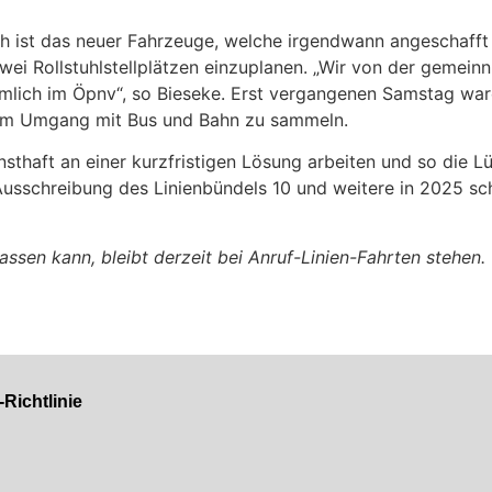
h ist das neuer Fahrzeuge, welche irgendwann angeschafft
i Rollstuhlstellplätzen einzuplanen. „Wir von der gemeinnü
lich im Öpnv“, so Bieseke. Erst vergangenen Samstag waren 
im Umgang mit Bus und Bahn zu sammeln.
sthaft an einer kurzfristigen Lösung arbeiten und so die L
usschreibung des Linienbündels 10 und weitere in 2025 sch
lassen kann, bleibt derzeit bei Anruf-Linien-Fahrten stehen. 
Richtlinie