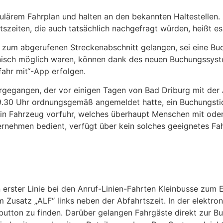
ulärem Fahrplan und halten an den bekannten Haltestellen. 
szeiten, die auch tatsächlich nachgefragt würden, heißt es 
g zum abgerufenen Streckenabschnitt gelangen, sei eine B
onisch möglich waren, können dank des neuen Buchungssyste
fahr mit“-App erfolgen.
orgegangen, der vor einigen Tagen von Bad Driburg mit der 
9.30 Uhr ordnungsgemäß angemeldet hatte, ein Buchungstic
s ein Fahrzeug vorfuhr, welches überhaupt Menschen mit oder
ernehmen bedient, verfügt über kein solches geeignetes F
n erster Linie bei den Anruf-Linien-Fahrten Kleinbusse zum
Zusatz „ALF“ links neben der Abfahrtszeit. In der elektron
button zu finden. Darüber gelangen Fahrgäste direkt zur