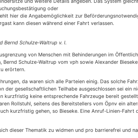
indersitze und weitere Details angeben. Das System gleich
Buchungsbestätigung oder
fehlt hier die Angabemöglichkeit zur Beförderungsnotwendigk
hrgast kann diesen während einer Fahrt verlassen.
 Bernd Schulze-Waltrup v. l.
Ausgrenzung von Menschen mit Behinderungen im Öffentlich
Bernd Schulze-Waltrup vom vph sowie Alexander Bieseke v
 erörtern.
hrungen, da waren sich alle Parteien einig. Das solche Fah
n der gesellschaftlichen Teilhabe ausgeschlossen sei ein n
kurzfristig keine entsprechende Fahrzeuge bereit gestellt
aren Rollstuhl, seitens des Bereitstellers vom Öpnv ein al
uch kurzfristig gehen, so Bieseke. Eine Anruf-Linien-Fahr
ch dieser Thematik zu widmen und pro barrierefrei und natü