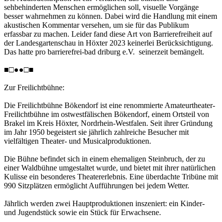
sehbehinderten Menschen ermöglichen soll, visuelle Vorgänge
besser wahrnehmen zu können. Dabei wird die Handlung mit einem
akustischen Kommentar versehen, um sie für das Publikum
erfassbar zu machen. Leider fand diese Art von Barrierefreiheit auf
der Landesgartenschau in Höxter 2023 keinerlei Berücksichtigung.
Das hatte pro barrierefrei-bad driburg e.V. seinerzeit bemängelt.
■□●●□■
Zur Freilichtbühne:
Die Freilichtbühne Bökendorf ist eine renommierte Amateurtheater-
Freilichtbühne im ostwestfälischen Bökendorf, einem Ortsteil von
Brakel im Kreis Höxter, Nordrhein-Westfalen. Seit ihrer Gründung
im Jahr 1950 begeistert sie jährlich zahlreiche Besucher mit
vielfältigen Theater- und Musicalproduktionen.
Die Bühne befindet sich in einem ehemaligen Steinbruch, der zu
einer Waldbühne umgestaltet wurde, und bietet mit ihrer natürlichen
Kulisse ein besonderes Theatererlebnis. Eine überdachte Tribüne mit
990 Sitzplätzen ermöglicht Aufführungen bei jedem Wetter.
Jährlich werden zwei Hauptproduktionen inszeniert: ein Kinder-
und Jugendstück sowie ein Stück für Erwachsene.