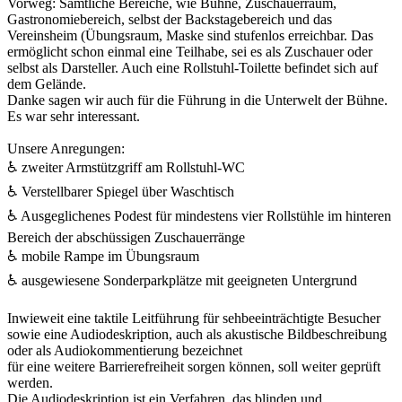
Vorweg: Sämtliche Bereiche, wie Bühne, Zuschauerraum,
Gastronomiebereich, selbst der Backstagebereich und das
Vereinsheim (Übungsraum, Maske sind stufenlos erreichbar. Das
ermöglicht schon einmal eine Teilhabe, sei es als Zuschauer oder
selbst als Darsteller. Auch eine Rollstuhl-Toilette befindet sich auf
dem Gelände.
Danke sagen wir auch für die Führung in die Unterwelt der Bühne.
Es war sehr interessant.
Unsere Anregungen:
♿️ zweiter Armstützgriff am Rollstuhl-WC
♿️ Verstellbarer Spiegel über Waschtisch
♿️ Ausgeglichenes Podest für mindestens vier Rollstühle im hinteren
Bereich der abschüssigen Zuschauerränge
♿️ mobile Rampe im Übungsraum
♿️ ausgewiesene Sonderparkplätze mit geeigneten Untergrund
Inwieweit eine taktile Leitführung für sehbeeinträchtigte Besucher
sowie eine Audiodeskription, auch als akustische Bildbeschreibung
oder als Audiokommentierung bezeichnet
für eine weitere Barrierefreiheit sorgen können, soll weiter geprüft
werden.
Die Audiodeskription ist ein Verfahren, das blinden und