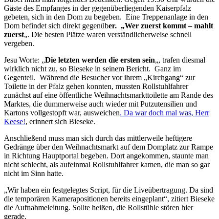
Gäste des Empfanges in der gegenüberliegenden Kaiserpfalz
gebeten, sich in den Dom zu begeben. Eine Treppenanlage in den
Dom befindet sich direkt gegenüb
er. „Wer zuerst kommt – mahlt
zuerst
„. Die besten Plätze waren verständlicherweise schnell
vergeben.
Jesu Worte: „
Die letzten werden die ersten sein
„, trafen diesmal
wirklich nicht zu, so Bieseke in seinem Bericht. Ganz im
Gegenteil. Während die Besucher vor ihrem „Kirchgang“ zur
Toilette in der Pfalz gehen konnten, mussten Rollstuhlfahrer
zunächst auf eine öffentliche Weihnachtsmarkttoilette am Rande des
Marktes, die dummerweise auch wieder mit Putzutensilien und
Kartons vollgestopft war, ausweichen
. Da war doch mal was, Herr
Keese!
, erinnert sich Bieseke.
Anschließend muss man sich durch das mittlerweile heftigere
Gedränge über den Weihnachtsmarkt auf dem Domplatz zur Rampe
in Richtung Hauptportal begeben. Dort angekommen, staunte man
nicht schlecht, als aufeinmal Rollstuhlfahrer kamen, die man so gar
nicht im Sinn hatte.
„Wir haben ein festgelegtes Script, für die Liveübertragung. Da sind
die temporären Kamerapositionen bereits eingeplant“, zitiert Bieseke
die Aufnahmeleitung. Sollte heißen, die Rollstühle stören hier
gerade.