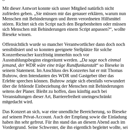
Mit dieser Antwort konnte sich unser Mitglied natürlich nicht
zufrieden geben. „Sie müssen mir das genauer erklären, warum nun
Menschen mit Behinderungen und ihrem verordneten Hilfsmittel
stören. Richtet sich ein Script nach den Begebenheiten oder müssen
sich Menschen mit Behinderungen einem Script anpassen?“, wollte
Bieseke wissen.
Offensichtlich wurde so mancher Verantwortlicher dann doch noch
sensibilisiert und so konnten geeignete Stellplätze für solche
Konzertbesucher kurzfristig immerhin noch vor
Ausstrahlungsbeginn eingeräumt werden. „
Da sage noch einmal
jemand, der WDR wäre eine träge Rundfunkanstalt
“ so Bieseke in
seinem Statement. Im Anschluss des Konzertes hat er mit Thomas
Buhrow, dem Intendanten des WDR und Gastgeber über das
Erlebte sprechen können. Buhrow zeigte sich ebenfalls verwundert
über die fehlende Einbeziehung der Menschen mit Behinderungen
seitens der Planer. Bleibt zu hoffen, dass künftig auch bei
Veranstaltungen dieser Art, Barrierefreiheit uneingeschränkt
mitgedacht wird.
Das Konzert an sich, war eine unendliche Bereicherung, so Bieseke
auf seinem Privat-Account. Auch der Empfang sowie die Einladung
haben ihn sehr gefreut. Für ihn stand das an diesem Abend auch im
Vordergrund. Seine Schwester, die ihn eigentlich begleitet wollte, sei