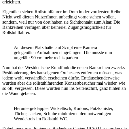
erleichtert.
Eigentlich stehen Rollstuhlfahrer im Dom in der vordersten Reihe.
Nicht weil dieren NutzerInnen unbedingt vorne stehen wollen,
sondern, weil nur von dort haben sie Sichtkontakt zum Altar. Die
Bankreihen verfügen über keinerlei Zugangsmöglichkeit für
Rollstuhlfahrer.
An diesem Platz hätte laut Script eine Kamera
gelegentlich Aufnahmen eingefangen. Die musste nun
ungefähr 90 cm mehr rechts parken.
Nun hat der Westdeutsche Rundfunk die ersten Bankreihen zwecks
Positionierung des hauseigenen Orchesters entfernen müssen, was
jedem wohl verständlich erscheinen dürfte. Enttäuschenderweise
wurden aber die rollstuhlfarenden Konzertbesucher mal wieder, wie
so oft, vergessen. Diese wurden nun ins Seitenschiff, ganz hinten an
die Wand gebeten.
Heruntergeklappter Wickeltisch, Kartons, Putzkanister,
Tücher, Jacken, Schuhe minimieren den notwendigen
Wendekreis im Rollstuhl WC.
Dabei muss man folgendes Bedenken: Gegen 19.30 Uhr wurden die