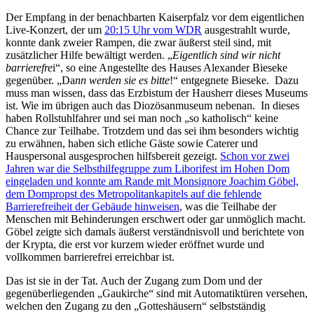
Der Empfang in der benachbarten Kaiserpfalz vor dem eigentlichen
Live-Konzert, der um
20:15 Uhr vom WDR
ausgestrahlt wurde,
konnte dank zweier Rampen, die zwar äußerst steil sind, mit
zusätzlicher Hilfe bewältigt werden. „
Eigentlich sind wir nicht
barrierefre
i“, so eine Angestellte des Hauses Alexander Bieseke
gegenüber. „Da
nn werden sie es bitte
!“ entgegnete Bieseke. Dazu
muss man wissen, dass das Erzbistum der Hausherr dieses Museums
ist. Wie im übrigen auch das Diozösanmuseum nebenan. In dieses
haben Rollstuhlfahrer und sei man noch „so katholisch“ keine
Chance zur Teilhabe. Trotzdem und das sei ihm besonders wichtig
zu erwähnen, haben sich etliche Gäste sowie Caterer und
Hauspersonal ausgesprochen hilfsbereit gezeigt.
Schon vor zwei
Jahren war die Selbsthilfegruppe zum Liborifest im Hohen Dom
eingeladen und konnte am Rande mit Monsignore Joachim Göbel,
dem Dompropst des Metropolitankapitels auf die fehlende
Barrierefreiheit der Gebäude hinweisen
, was die Teilhabe der
Menschen mit Behinderungen erschwert oder gar unmöglich macht.
Göbel zeigte sich damals äußerst verständnisvoll und berichtete von
der Krypta, die erst vor kurzem wieder eröffnet wurde und
vollkommen barrierefrei erreichbar ist.
Das ist sie in der Tat. Auch der Zugang zum Dom und der
gegenüberliegenden „Gaukirche“ sind mit Automatiktüren versehen,
welchen den Zugang zu den „Gotteshäusern“ selbstständig